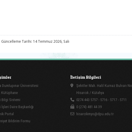
 Güncelleme Tarihi: 14 Temmuz 2026, Salı
işimler
İletişim Bilgileri
 Dumlupınar Üniversitesi
Şehitler Mah. Halil Kurnaz Bulvarı No
 Kütüphane
Hisarcık / Kütahya
 Bilgi Sistemi
0274 443 5757 - 5716 - 5717 - 5711
İşleri Daire Başkanlığı
0 (274) 481 44 39
ik Portal
hisarcikmyo@dpu.edu.tr
yet Bildirim Formu