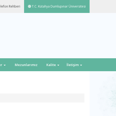
lefon Rehberi
T.C. Kütahya Dumlupınar Üniversitesi
er
Mezunlarımız
Kalite
İletişim