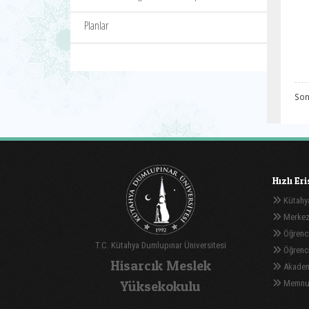
Planlar
Son
Hızlı Er
Kütahya
Merkez
Öğrenci
T.C. Kütahya Dumlupınar Üniversitesi
Öğrenci 
Hisarcık Meslek
Akadem
Yüksekokulu
Memnuni