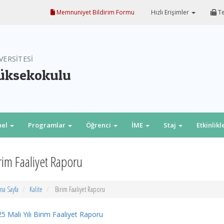
Memnuniyet Bildirim Formu
Hızlı Erişimler
Te
VERSİTESİ
Yüksekokulu
nel
Programlar
Öğrenci
İME
Staj
Etkinlikl
rim Faaliyet Raporu
na Sayfa
Kalite
Birim Faaliyet Raporu
5 Mali Yılı Birim Faaliyet Raporu