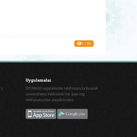
1.189
Uygulamalar
DPUMobil uygulamasını telefonunuza kurarak
:1
üniversitemiz hakkındaki her şeye cep
telefonunuzdan ulaşabilirsiniz.