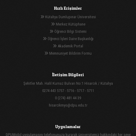
Hızlı Erişimler
Kütahya Dumlupınar Üniversitesi
Merkez Kütüphane
Öğrenci Bilgi Sistemi
Öğrenci İşleri Daire Başkanlığı
Akademik Portal
Memnuniyet Bildirim Formu
İletişim Bilgileri
Şehitler Mah. Halil Kurnaz Bulvarı No:1 Hisarcık / Kütahya
0274 443 5757 - 5716 - 5717 - 5711
0 (274) 481 44 39
hisarcikmyo@dpu.edu.tr
Uygulamalar
DPUMobil uygulamasını telefonunuza kurarak üniversitemiz hakkındaki her şeye