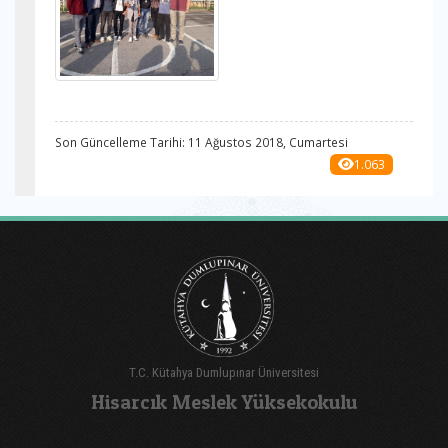
Son Güncelleme Tarihi: 11 Ağustos 2018, Cumartesi
1.063
T.C. Kütahya Dumlupınar Üniversitesi
Hisarcık Meslek Yüksekokulu