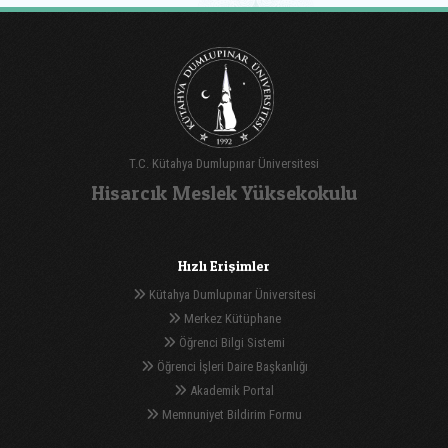
T.C. Kütahya Dumlupınar Üniversitesi
Hisarcık Meslek Yüksekokulu
Hızlı Erişimler
Kütahya Dumlupınar Üniversitesi
Merkez Kütüphane
Öğrenci Bilgi Sistemi
Öğrenci İşleri Daire Başkanlığı
Akademik Portal
Memnuniyet Bildirim Formu