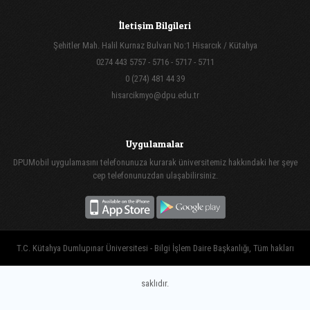
İletişim Bilgileri
Şehitler Mah. Halil Kurnaz Bulvarı No:1 Hisarcık / Kütahya
0274 443 5757 - 5716 - 5717 - 5711
0 (274) 481 44 39
hisarcikmyo@dpu.edu.tr
Uygulamalar
DPUMobil uygulamasını telefonunuza kurarak üniversitemiz hakkındaki her şeye
cep telefonunuzdan ulaşabilirsiniz.
T.C. Kütahya Dumlupınar Üniversitesi - Bilgi İşlem Daire Başkanlığı, Tüm hakları
saklıdır.