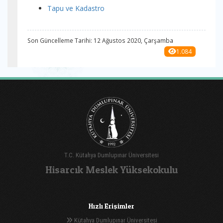
Tapu ve Kadastro
Son Güncelleme Tarihi: 12 Ağustos 2020, Çarşamba
1.084
T.C. Kütahya Dumlupınar Üniversitesi
Hisarcık Meslek Yüksekokulu
Hızlı Erişimler
Kütahya Dumlupınar Üniversitesi