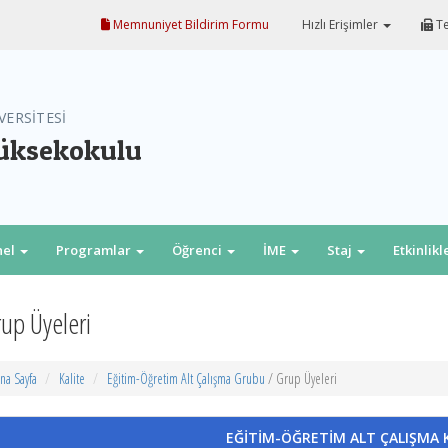
Memnuniyet Bildirim Formu
Hızlı Erişimler
Te
VERSİTESİ
Yüksekokulu
nel
Programlar
Öğrenci
İME
Staj
Etkinlikl
up Üyeleri
na Sayfa
Kalite
Eğitim-Öğretim Alt Çalışma Grubu
/ Grup Üyeleri
EĞİTİM-ÖĞRETİM ALT ÇALIŞMA