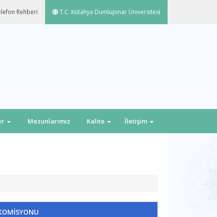
lefon Rehberi
T.C. Kütahya Dumlupınar Üniversitesi
er
Mezunlarımız
Kalite
İletişim
 KOMİSYONU