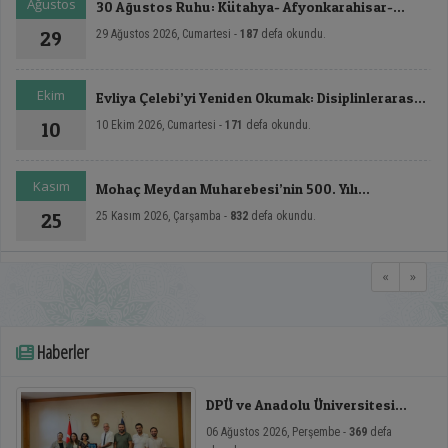
Ağustos
30 Ağustos Ruhu: Kütahya- Afyonkarahisar-
Dumlupınar Zafer Rotası Sempozyumu - II
29
29 Ağustos 2026, Cumartesi -
187
defa okundu.
Ekim
Evliya Çelebi’yi Yeniden Okumak: Disiplinlerarası
ve Çok Boyutlu Yaklaşımlar Sempozyumu
10
10 Ekim 2026, Cumartesi -
171
defa okundu.
Kasım
Mohaç Meydan Muharebesi’nin 500. Yılı
Uluslararası Sempozyumu
25
25 Kasım 2026, Çarşamba -
832
defa okundu.
«
»
Haberler
DPÜ ve Anadolu Üniversitesi
Arasında Mikro Yeterlilik
06 Ağustos 2026, Perşembe -
369
defa
Toplantısı