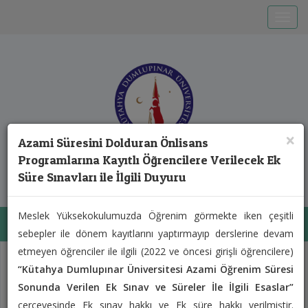
Toggle
×
Azami Süresini Dolduran Önlisans
T.C. KÜTAHYA DUMLUPINAR ÜNİVERSİTESİ
Programlarına Kayıtlı Öğrencilere Verilecek Ek
Hisarcık Meslek Yüksekokulu
Süre Sınavları ile İlgili Duyuru
Meslek Yüksekokulumuzda Öğrenim görmekte iken çeşitli
Toggl
sebepler ile dönem kayıtlarını yaptırmayıp derslerine devam
etmeyen öğrenciler ile ilgili (2022 ve öncesi girişli öğrencilere)
Previous
Next
“Kütahya Dumlupınar Üniversitesi Azami Öğrenim Süresi
Sonunda Verilen Ek Sınav ve Süreler İle İlgili Esaslar”
çerçevesinde Ek sınav hakkı ve Ek süre hakkı verilmiştir.