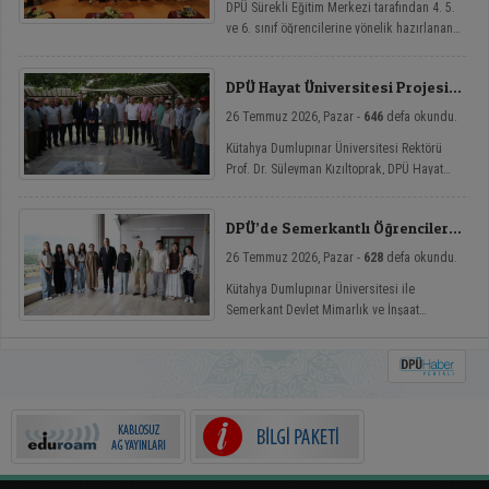
DPÜ Sürekli Eğitim Merkezi tarafından 4. 5.
ve 6. sınıf öğrencilerine yönelik hazırlanan
ve çocukların yaz tatillerini hem eğlenceli
hem de nitelikli gelişim atölyeleriyle
DPÜ Hayat Üniversitesi Projesi
değerlendirmelerini amaçlayan DPÜ Çocuk
Hisarcık’ta
Yaz Atölyeleri programı, düzenlenen açılış
26 Temmuz 2026, Pazar -
646
defa okundu.
töreniyle eğitimlerine başladı.
Kütahya Dumlupınar Üniversitesi Rektörü
Prof. Dr. Süleyman Kızıltoprak, DPÜ Hayat
Üniversitesi projesi kapsamında Hisarcık’ın
Hasanlar köyünde düzenlenen etkinliğe
DPÜ’de Semerkantlı Öğrencilere
katılarak vatandaşlarla buluştu.
Yaz Okulu
26 Temmuz 2026, Pazar -
628
defa okundu.
Kütahya Dumlupınar Üniversitesi ile
Semerkant Devlet Mimarlık ve İnşaat
Mühendisliği Üniversitesi arasında hayata
geçirilen iş birliği kapsamında misafir
öğrenciler yaz okulunda ağırlanıyor.