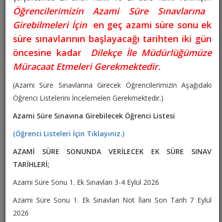
Öğrencilerimizin Azami Süre Sınavlarına
Girebilmeleri İçin
en geç azami süre sonu ek
süre sınavlarının başlayacağı tarihten iki gün
öncesine kadar
Dilekçe İle Müdürlüğümüze
Müracaat Etmeleri
Gerekmektedir.
(Azami Süre Sınavlarına Girecek Öğrencilerimizin Aşağıdaki
Öğrenci Listelerini İncelemeleri Gerekmektedir.)
Hayat Üniversitesi Projesi
Azami Süre Sınavına Girebilecek Öğrenci Listesi
Kapsamında “Hükümet
(Öğrenci Listeleri İçin Tıklayınız.)
Sistemleri ve Devlet Teşkilatı”
AZAMİ SÜRE SONUNDA VERİLECEK EK SÜRE SINAV
Eğitici Sohbeti
Kütahya Dumlupınar Üniversitesi Hayat Üniversitesi Projesi kapsamında, Hisarcık
TARİHLERİ;
Meslek Yüksekokulu tarafından “Hayat Üniversitesi Eğitici Sohbetler: Hükümet
Azami Süre Sonu 1. Ek Sınavları 3-4 Eylül 2026
Sistemleri ve Devlet Teşkilatı” konulu etkinlik Hisarcık Belediyesi konferans salonunda
gerçekleştirildi. Hisarcık Belediyesi personeline yönelik düzenlenen etkinlik, Meslek
Azami Süre Sonu 1. Ek Sınavları Not İlanı Son Tarih 7 Eylül
Yüksekokulumuz akademik personeli Öğr. Gör. Tevfik Karaşahin tarafından
2026
gerçekleştirildi. Programa Meslek Yüksekokulu Müdür Yardımcısı Öğr. Gör. Fadim Koç