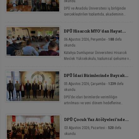
okundu.
DPÜ ve Anadolu Üniversitesi iş birliğinde
gerçekleştirilen toplantıda, akademinin
yenilikçi eğitim modellerine yönelik mikro
yeterlilik çalışmaları ele alındı.
DPÜ Hisarcık MYO’dan Hayat
Üniversitesi Etkinlikleri
06 Ağustos 2026, Perşembe -
188
defa
okundu.
Kütahya Dumlupınar Üniversitesi Hisarcık
Meslek Yüksekokulu, toplumsal gelişime ve
bireysel farkındalığa katkı sağlamayı
amaçlayan Hayat Üniversitesi: Eğitici
DPÜ İdari Birimlerinde Bayrak
Sohbetler etkinlik serisi kapsamında dört
Değişimi
önemli söyleşiye imza attı.
05 Ağustos 2026, Çarşamba -
1239
defa
okundu.
DPÜ’de idari birimlerde verimliliğin
artırılması ve yeni dönem hedeflerine
ulaşılması amacıyla görev değişim törenleri
düzenlendi.
DPÜ Çocuk Yaz Atölyeleri’nde
Dersler Başladı
03 Ağustos 2026, Pazartesi -
520
defa
okundu.