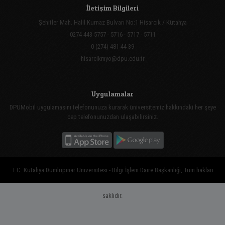
İletişim Bilgileri
Şehitler Mah. Halil Kurnaz Bulvarı No:1 Hisarcık / Kütahya
0274 443 5757 - 5716 - 5717 - 5711
0 (274) 481 44 39
hisarcikmyo@dpu.edu.tr
Uygulamalar
DPUMobil uygulamasını telefonunuza kurarak üniversitemiz hakkındaki her şeye
cep telefonunuzdan ulaşabilirsiniz.
T.C. Kütahya Dumlupınar Üniversitesi - Bilgi İşlem Daire Başkanlığı, Tüm hakları
saklıdır.