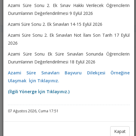
ile Hisarcık Belediyesi birim amirleri ve memurları katılım sağladı. Etkinlik
Azami Süre Sonu 2. Ek Sınav Hakkı Verilecek Öğrencilerin
kapsamında katılımcılara hükümet sistemlerinin temel özellikleri, Türkiye’de
Durumlarının Değerlendirilmesi 9 Eylül 2026
uygulanan Cumhurbaşkanlığı Hükümet Sistemi ile devlet teşkilatının yapısı ve işleyişi
hakkında kapsamlı bilgiler aktarıldı. Sunumda, hükümet sistemlerinin tarihsel
Azami Süre Sonu 2. Ek Sınavları 14-15 Eylül 2026
gelişimi, yönetim modelleri arasındaki temel farklılıklar ve kamu yönetiminin teşkilat
Azami Süre Sonu 2. Ek Sınavları Not İlanı Son Tarih 17 Eylül
yapısına ilişkin güncel uygulamalar ele alındı. Katılımcıların ilgiyle takip ettiği
Duyurular
2026
etkinlik, soru-cevap bölümünde görüş alışverişinde bulunulmasının ardından sona
erdi. Hisarcık Meslek Yüksekokulu, Hayat Üniversitesi Projesi kapsamında toplumun
Azami Süre Sonu Ek Süre Sınavları Sonunda Öğrencilerin
Temmuz
Hisarcık MYO Tanıtım Filmi
farklı kesimlerine yönelik bilgi paylaşımını destekleyen eğitim ve farkındalık
Durumlarının Değerlendirilmesi 18 Eylül 2026
faaliyetlerini sürdürmeye devam etmektedir.
29
29 Temmuz 2026, Çarşamba -
185
defa okundu.
Azami Süre Sınavları Başvuru Dilekçesi Örneğine
Ulaşmak İçin Tıklayınız.
Temmuz
Tercihini Geleceğinden Yana Yap
(İlgili Yönerge İçin Tıklayınız.)
27
27 Temmuz 2026, Pazartesi -
170
defa okundu.
Haziran
Azami Süresini Dolduran Önlisans Programlarına
07 Ağustos 2026, Cuma 17:51
Kayıtlı Öğrencilere Verilecek Ek Süre Sınavları ile
08
08 Haziran 2026, Pazartesi -
276
defa okundu.
İlgili Duyuru
Kapat