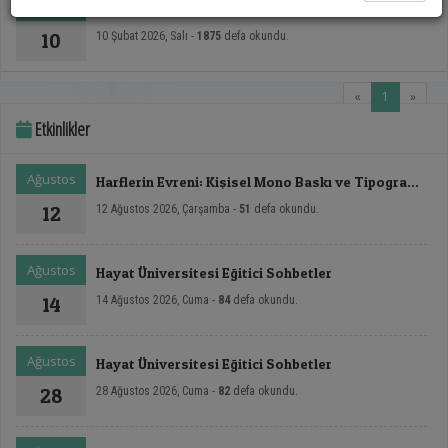
Şubat
2025-2026 Eğitim Öğretim Yılı Staj Duyurusu
10
10 Şubat 2026, Salı -
1875
defa okundu.
(current)
«
1
»
Etkinlikler
Ağustos
Harflerin Evreni: Kişisel Mono Baskı ve Tipografi
Sergisi
12
12 Ağustos 2026, Çarşamba -
51
defa okundu.
Ağustos
Hayat Üniversitesi Eğitici Sohbetler
14
14 Ağustos 2026, Cuma -
84
defa okundu.
Ağustos
Hayat Üniversitesi Eğitici Sohbetler
28
28 Ağustos 2026, Cuma -
82
defa okundu.