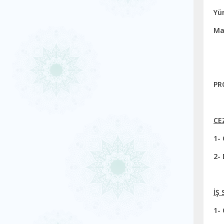
Yü
Ma
PR
CE
1-
2- 
İŞ
1- 