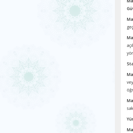
Ma
Güv
Ma
geç
Ma
açı
yön
Sta
Ma
vey
öğr
Ma
sak
Yü
Ma