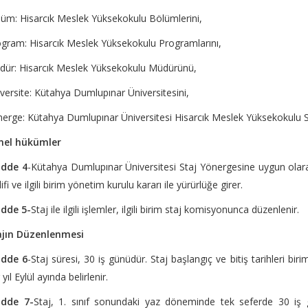
üm: Hisarcık Meslek Yüksekokulu Bölümlerini,
gram: Hisarcık Meslek Yüksekokulu Programlarını,
ür: Hisarcık Meslek Yüksekokulu Müdürünü,
versite: Kütahya Dumlupınar Üniversitesini,
erge: Kütahya Dumlupınar Üniversitesi Hisarcık Meslek Yüksekokulu St
nel hükümler
dde 4
-Kütahya Dumlupınar Üniversitesi Staj Yönergesine uygun olar
lifi ve ilgili birim yönetim kurulu kararı ile yürürlüğe girer.
dde 5-
Staj ile ilgili işlemler, ilgili birim staj komisyonunca düzenlenir.
ajın Düzenlenmesi
dde 6
-Staj süresi, 30 iş günüdür. Staj başlangıç ve bitiş tarihleri bi
 yıl Eylül ayında belirlenir.
dde 7-
Staj, 1. sınıf sonundaki yaz döneminde tek seferde 30 iş g