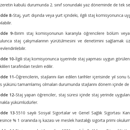
eretin kabulü durumunda 2. sınıf sonundaki yaz döneminde de tek sefe
dde 8-
Staj, yurt dışında veya yurt içindeki, ilgili staj komisyonunca
labilir.
dde 9-
Birim staj komisyonunun kararıyla öğrencilere bölüm veya p
ulunca staj çalışmalarının yürütülmesini ve denetimini sağlamak 
evlendirilebilir.
dde 10-
İlgili staj komisyonunca işyerinde staj yapması uygun görülen
kilileri tarafından teslim edilir.
dde 11-
Öğrencilerin, stajlarını ilan edilen tarihler içerisinde yıl sonu
s yükünü tamamlamış olmaları durumunda stajlarını dönem içinde de y
dde 12-
Staj yapan öğrenciler, staj süresi içinde staj yerinde uygula
akla yükümlüdürler.
dde 13
-5510 sayılı Sosyal Sigortalar ve Genel Sağlık Sigortası K
esince % 1 oranında iş kazası ve meslek hastalığı sigorta primi okulu