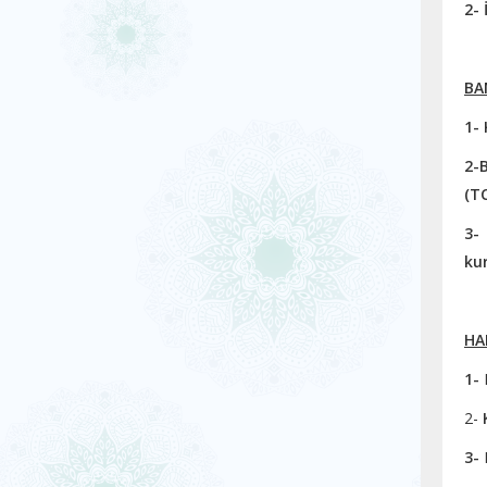
2- 
BA
1- 
2-
(T
3-
kur
HA
1-
2-
3-