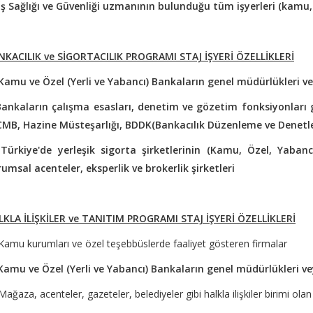
İş Sağlığı ve Güvenliği uzmanının bulunduğu tüm işyerleri (kamu,
NKACILIK ve SİGORTACILIK PROGRAMI STAJ İŞYERİ ÖZELLİKLERİ
Kamu ve Özel (Yerli ve Yabancı) Bankaların genel müdürlükleri ve
Bankaların çalışma esasları, denetim ve gözetim fonksiyonları 
CMB, Hazine Müsteşarlığı, BDDK(Bankacılık Düzenleme ve Denetl
 Türkiye'de yerleşik sigorta şirketlerinin (Kamu, Özel, Yaban
umsal acenteler, eksperlik ve brokerlik şirketleri
LKLA İLİŞKİLER ve TANITIM PROGRAMI STAJ İŞYERİ ÖZELLİKLERİ
Kamu kurumları ve özel teşebbüslerde faaliyet gösteren firmalar
Kamu ve Özel (Yerli ve Yabancı) Bankaların genel müdürlükleri ve
Mağaza, acenteler, gazeteler, belediyeler gibi halkla ilişkiler birimi ola