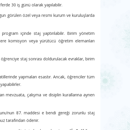
rde 30 iş günü olarak yapılabilir.
 uygun görülen özel veya resmi kurum ve kuruluşlarda
rogram içinde staj yaptırılabilir. Birim yönetim
üzere komisyon veya yürütücü öğretim elemanları
 öğrenciye staj sonrası doldurulacak evraklar, birim
 tatillerinde yapmaları esastır. Ancak, öğrenciler tüm
apabilirler.
nan mevzuata, çalışma ve disiplin kurallarına aynen
anunu’nun 87. maddesi e bendi gereği zorunlu staj
muz tarafından ödenir.