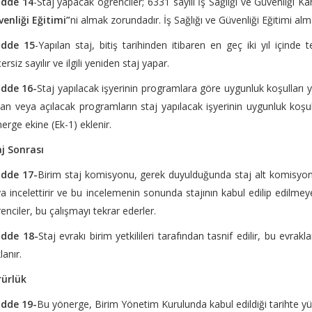
dde 14
-Staj yapacak öğrenciler; 6331 sayılı İş Sağlığı ve Güvenliği
enliği Eğitimi”
ni almak zorundadır. İş Sağlığı ve Güvenliği Eğitimi al
dde 15
-Yapılan staj, bitiş tarihinden itibaren en geç iki yıl içinde 
ersiz sayılır ve ilgili yeniden staj yapar.
dde 16-
Staj yapılacak işyerinin programlara göre uygunluk koşul
lan veya açılacak programların staj yapılacak işyerinin uygunluk koşul
erge ekine (Ek-1) eklenir.
j Sonrası
dde 17-
Birim staj komisyonu, gerek duyulduğunda staj alt komisyonla
a incelettirir ve bu incelemenin sonunda stajının kabul edilip edilmey
enciler, bu çalışmayı tekrar ederler.
dde 18-
Staj evrakı birim yetkilileri tarafından tasnif edilir, bu evrak
lanır.
rürlük
dde 19-
Bu yönerge, Birim Yönetim Kurulunda kabul edildiği tarihte yür