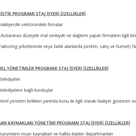
JİSTİK PROGRAMI STAJ İŞYERİ ÖZELLİKLERİ
Nakliyecilik sektöründeki firmalar
Uluslararası düzeyde mal sevkiyatı ve dağıtımı yapan firmaların ilgili bir
Faktoring şirketlerinde veya farklı alanlarda (üretim, satış ve hizmet) f
REL YÖNETİMLER PROGRAMI STAJ İŞYERİ ÖZELLİKLERİ
Belediyeler
Belediyelere bağlı kuruluşlar
Yerel yönetim birlikleri yanında konu ile ilgili olarak faaliyet gösteren 
SAN KAYNAKLARI YÖNETİMİ PROGRAMI STAJ İŞYERİ ÖZELLİKLERİ
Kurumların insan kaynakları ve halkla ilişkiler departmanları