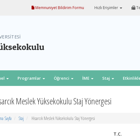
Memnuniyet Bildirim Formu
Hızlı Erişimler
Te
VERSİTESİ
Yüksekokulu
nel
Programlar
Öğrenci
İME
Staj
Etkinlikl
sarcık Meslek Yüksekokulu Staj Yönergesi
na Sayfa
Staj
Hisarcık Meslek Yüksekokulu Staj Yönergesi
T.C.