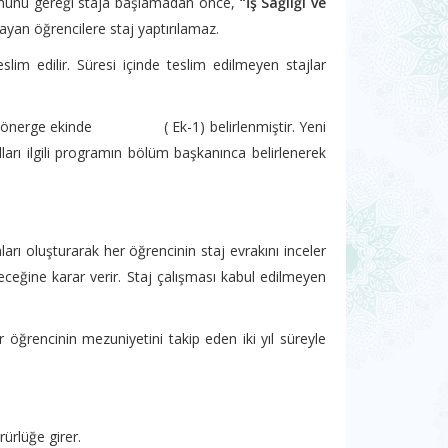
 Kanunu gereği staja başlamadan önce,
“İş Sağlığı ve
mayan öğrencilere staj yaptırılamaz.
teslim edilir. Süresi içinde teslim edilmeyen stajlar
ları yönerge ekinde ( Ek-1) belirlenmiştir. Yeni
ları ilgili programın bölüm başkanınca belirlenerek
rı oluşturarak her öğrencinin staj evrakını inceler
eceğine karar verir. Staj çalışması kabul edilmeyen
lar öğrencinin mezuniyetini takip eden iki yıl süreyle
ürlüğe girer.