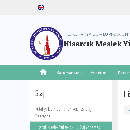
T.C. KÜTAHYA DUMLUPINAR ÜNİ
Hisarcık Meslek 
Kurumumuz
Yönetim
Perso
Staj
Hi
Kütahya Dumlupınar Üniversitesi Staj
A
Yönergesi
Hisarcık Meslek Yüksekokulu Staj Yönergesi