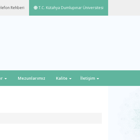
lefon Rehberi
T.C. Kütahya Dumlupınar Üniversitesi
er
Mezunlarımız
Kalite
İletişim