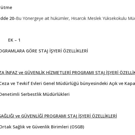
rütme
dde 20-
Bu Yönergeye ait hükümler, Hisarcık Meslek Yüksekokulu Müdü
EK – 1
OGRAMLARA GÖRE STAJ İŞYERİ ÖZELLİKLERİ
ZA İNFAZ ve GÜVENLİK HİZMETLERİ PROGRAMI STAJ İŞYERİ ÖZELLİ
 Ceza ve Tevkif Evleri Genel Müdürlüğü bünyesindeki Açık ve Kapa
Denetimli Serbestlik Müdürlükleri
 SAĞLIĞI ve GÜVENLİĞİ PROGRAMI STAJ İŞYERİ ÖZELLİKLERİ
Ortak Sağlık ve Güvenlik Birimleri (OSGB)