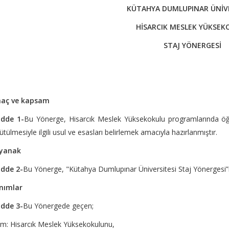
KÜTAHYA DUMLUPINAR ÜNİVE
HİSARCIK MESLEK YÜKSEK
STAJ YÖNERGESİ
aç ve kapsam
dde 1-
Bu Yönerge, Hisarcık Meslek Yüksekokulu programlarında öğre
ütülmesiyle ilgili usul ve esasları belirlemek amacıyla hazırlanmıştır.
yanak
dde 2-
Bu Yönerge, "Kütahya Dumlupınar Üniversitesi Staj Yönergesi”n
nımlar
dde 3-
Bu Yönergede geçen;
im: Hisarcık Meslek Yüksekokulunu,