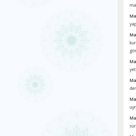
maz
Ma
yapı
Ma
kur
gör
Ma
yet
Ma
der
Ma
uym
Ma
sür