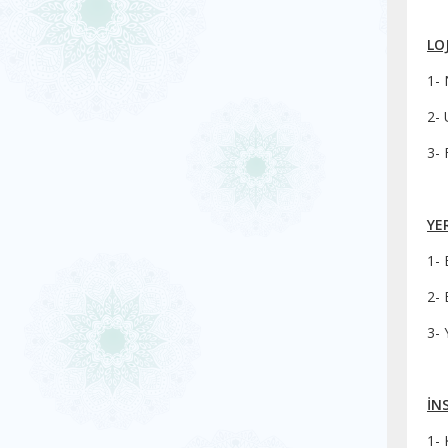
LO
1- 
2- 
3- 
YE
1- 
2- 
3- 
İN
1- 