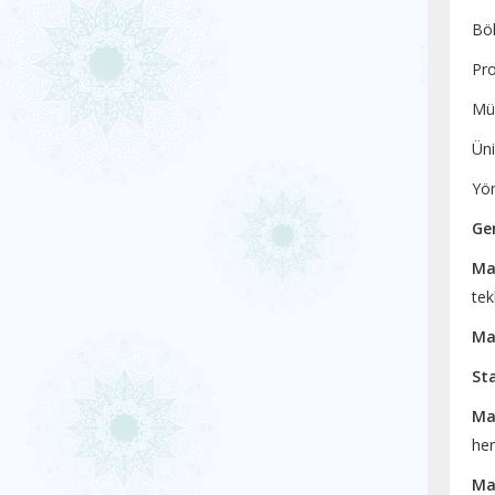
Böl
Pro
Müd
Üni
Yön
Ge
Ma
tek
Ma
St
Ma
her
Ma