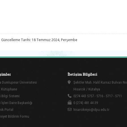
 Güncelleme Tarihi: 18 Temmuz 2024, Perşembe
işimler
İletişim Bilgileri
 Dumlupınar Üniversitesi
Şehitler Mah. Halil Kurnaz Bulvarı No
 Kütüphane
Hisarcık / Kütahya
 Bilgi Sistemi
0274 443 5757 - 5716 - 5717 - 5711
İşleri Daire Başkanlığı
0 (274) 481 44 39
ik Portal
hisarcikmyo@dpu.edu.tr
yet Bildirim Formu