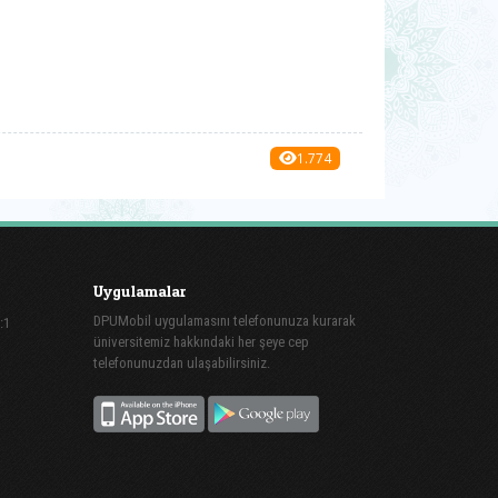
1.774
Uygulamalar
DPUMobil uygulamasını telefonunuza kurarak
:1
üniversitemiz hakkındaki her şeye cep
telefonunuzdan ulaşabilirsiniz.