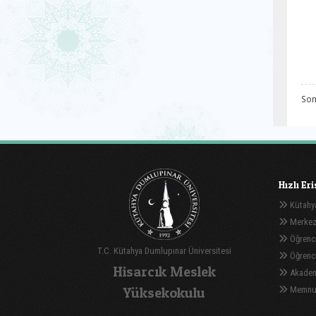
Son
Hızlı Er
Kütahya
Merkez
Öğrenci
T.C. Kütahya Dumlupınar Üniversitesi
Öğrenci 
Hisarcık Meslek
Akadem
Yüksekokulu
Memnuni