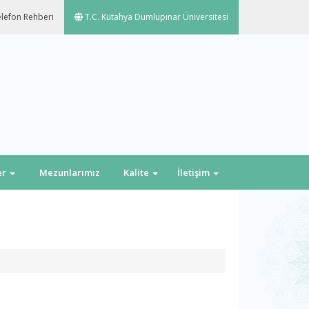
lefon Rehberi
T.C. Kütahya Dumlupınar Üniversitesi
er
Mezunlarımız
Kalite
İletişim