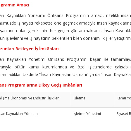
ogramın Amacı
an Kaynakları Yönetimi Önlisans Programının amacı, nitelikli insan ka
ümüzde iş hayatı rekabette öne geçmek amacıyla insan kaynaklarına b
ışanlarına olan gereksinim her geçen gün artmaktadır. İnsan Kaynakl
ün işlevlerini ve iş hayatının beklentileri bilen donanımlı kişiler yetişt
zunları Bekleyen İş İmkânları
san Kaynakları Yönetimi Önlisans Programını başarı ile tamamla
vanıyla bütün kamu kurumlarında ve özel işletmelerde çalışabilir
amladıkları takdirde “İnsan Kaynakları Uzmanı” ya da “İnsan Kaynakları Y
isans Programlarına Dikey Geçiş İmkânları
lışma Ekonomisi ve Endüstri İlişkileri
İşletme
Kamu Yö
san Kaynakları Yönetimi
İşletme Yönetimi
Siyaset B