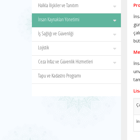
Halkla İlişkiler ve Tanıtım
Pr
İns
İnsan Kaynakları Yönetimi
gün
çal
İş Sağlığı ve Güvenliği
büt
Lojistik
Me
Ceza İnfaz ve Güvenlik Hizmetleri
İn
un
Tapu ve Kadastro Programı
tam
​L
Ça
İn