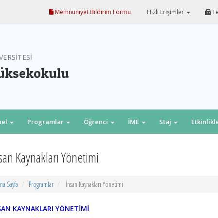
Memnuniyet Bildirim Formu
Hızlı Erişimler
Te
VERSİTESİ
Yüksekokulu
nel
Programlar
Öğrenci
İME
Staj
Etkinlikl
san Kaynakları Yönetimi
na Sayfa
Programlar
İnsan Kaynakları Yönetimi
SAN KAYNAKLARI YÖNETİMİ