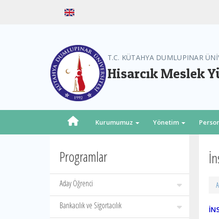
T.C. KÜTAHYA DUMLUPINAR ÜNİ
Hisarcık Meslek 
Kurumumuz
Yönetim
Perso
Programlar
İn
Aday Öğrenci
A
Bankacılık ve Sigortacılık
İN