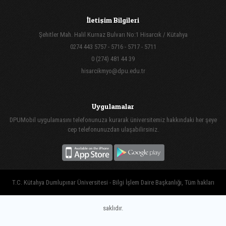
İletişim Bilgileri
Şehitler Mah. Halil Kurnaz Bulvarı No:1 Hisarcık / Kütahya
0274 443 5757 - 5716 - 5717 - 5711
0 (274) 481 44 39
hisarcikmyo@dpu.edu.tr
Uygulamalar
DPUMobil uygulamasını telefonunuza kurarak üniversitemiz hakkındaki her şeye
cep telefonunuzdan ulaşabilirsiniz.
T.C. Kütahya Dumlupınar Üniversitesi - Bilgi İşlem Daire Başkanlığı, Tüm hakları
saklıdır.