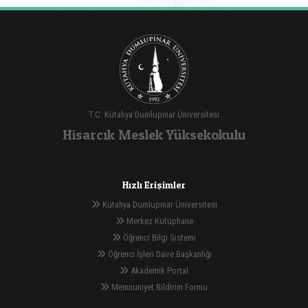
T.C. Kütahya Dumlupınar Üniversitesi
Hisarcık Meslek Yüksekokulu
Hızlı Erişimler
Kütahya Dumlupınar Üniversitesi
Merkez Kütüphane
Öğrenci Bilgi Sistemi
Öğrenci İşleri Daire Başkanlığı
Akademik Portal
Memnuniyet Bildirim Formu