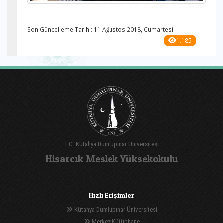
Son Güncelleme Tarihi: 11 Ağustos 2018, Cumartesi
1.185
T.C. Kütahya Dumlupınar Üniversitesi
Hisarcık Meslek Yüksekokulu
Hızlı Erişimler
Kütahya Dumlupınar Üniversitesi
Merkez Kütüphane