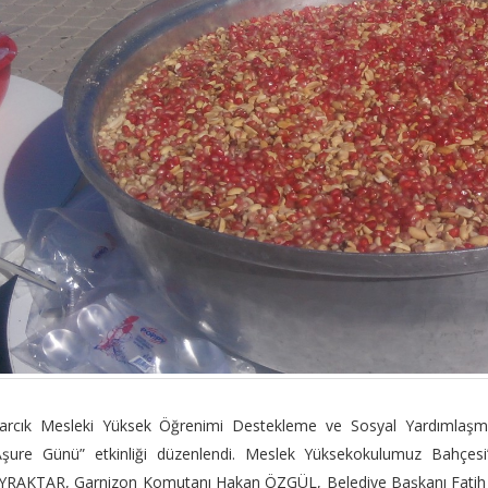
sarcık Mesleki Yüksek Öğrenimi Destekleme ve Sosyal Yardımlaş
şure Günü” etkinliği düzenlendi. Meslek Yüksekokulumuz Bahçesi’
YRAKTAR, Garnizon Komutanı Hakan ÖZGÜL, Belediye Başkanı Fatih