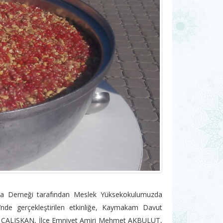
ma Derneği tarafından Meslek Yüksekokulumuzda
nde gerçekleştirilen etkinliğe, Kaymakam Davut
 ÇALIŞKAN, İlçe Emniyet Amiri Mehmet AKBULUT,