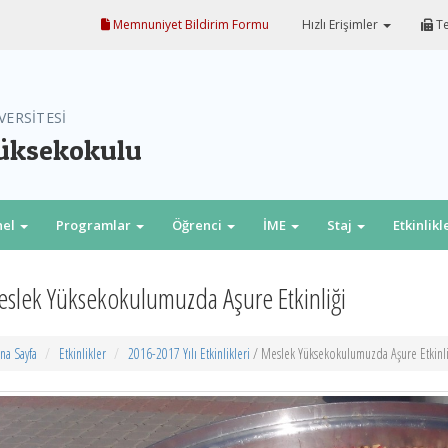
Memnuniyet Bildirim Formu
Hızlı Erişimler
Te
VERSİTESİ
Yüksekokulu
nel
Programlar
Öğrenci
İME
Staj
Etkinlikl
slek Yüksekokulumuzda Aşure Etkinliği
na Sayfa
Etkinlikler
2016-2017 Yılı Etkinlikleri
/ Meslek Yüksekokulumuzda Aşure Etkinli