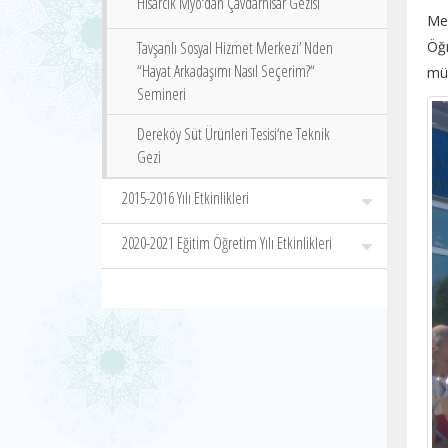
Hisarcık Myo‘dan Çavdarhisar Gezisi
Me
Tavşanlı Sosyal Hizmet Merkezi’ Nden
Öğ
“Hayat Arkadaşımı Nasıl Seçerim?“
müd
Semineri
Dereköy Süt Ürünleri Tesisi‘ne Teknik
Gezi
2015-2016 Yılı Etkinlikleri
2020-2021 Eğitim Öğretim Yılı Etkinlikleri