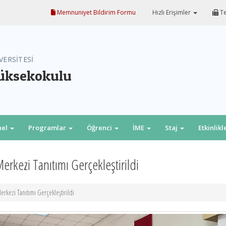
Memnuniyet Bildirim Formu
Hızlı Erişimler
Te
VERSİTESİ
Yüksekokulu
nel
Programlar
Öğrenci
İME
Staj
Etkinlikl
kezi Tanıtımı Gerçekleştirildi
kezi Tanıtımı Gerçekleştirildi