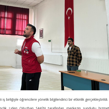
rliğiyle öğrencilere yönelik bilgilendirici bir etkinlik gerçekleştirildi.
ençlik Lideri Oğuzhan SAKİN tarafından merkezin sunduğu hizmetl