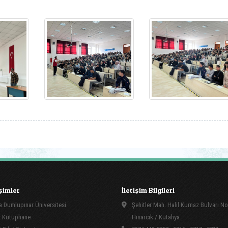
işimler
İletişim Bilgileri
 Dumlupınar Üniversitesi
Şehitler Mah. Halil Kurnaz Bulvarı No
 Kütüphane
Hisarcık / Kütahya