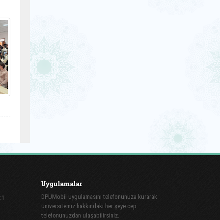
Uygulamalar
DPUMobil uygulamasını telefonunuza kurarak
:1
üniversitemiz hakkındaki her şeye cep
telefonunuzdan ulaşabilirsiniz.