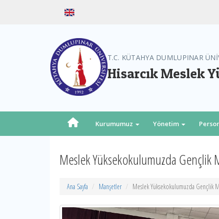
T.C. KÜTAHYA DUMLUPINAR ÜNİ
Hisarcık Meslek 
Kurumumuz
Yönetim
Perso
Meslek Yüksekokulumuzda Gençlik Mer
Ana Sayfa
Manşetler
Meslek Yüksekokulumuzda Gençlik Mer