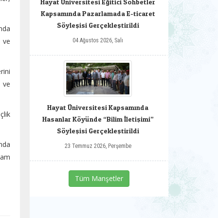
Hayat Üniversitesi Eğitici Sohbetler
Kapsamında Pazarlamada E-ticaret
Söyleşisi Gerçekleştirildi
unda
i ve
04 Ağustos 2026, Salı
rini
a ve
Hayat Üniversitesi Kapsamında
çlik
Hasanlar Köyünde “Bilim İletişimi”
Söyleşisi Gerçekleştirildi
anda
23 Temmuz 2026, Perşembe
evam
Tüm Manşetler