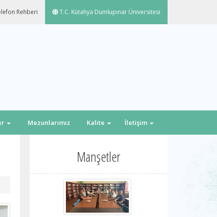
lefon Rehberi
T.C. Kütahya Dumlupınar Üniversitesi
er
Mezunlarımız
Kalite
İletişim
Manşetler