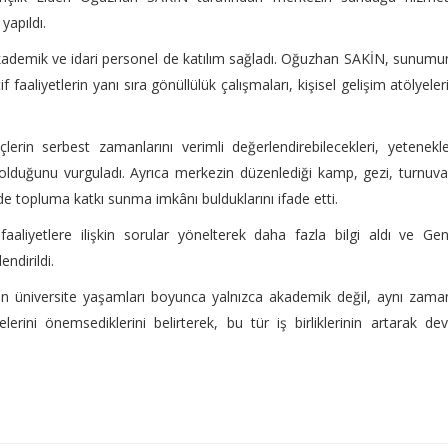
yapıldı.
akademik ve idari personel de katılım sağladı. Oğuzhan SAKİN, sunum
 faaliyetlerin yanı sıra gönüllülük çalışmaları, kişisel gelişim atölyeler
.
erin serbest zamanlarını verimli değerlendirebilecekleri, yetenekle
r olduğunu vurguladı. Ayrıca merkezin düzenlediği kamp, gezi, turnuv
e topluma katkı sunma imkânı bulduklarını ifade etti.
aliyetlere ilişkin sorular yönelterek daha fazla bilgi aldı ve Gen
ndirildi.
rin üniversite yaşamları boyunca yalnızca akademik değil, aynı zam
rini önemsediklerini belirterek, bu tür iş birliklerinin artarak d