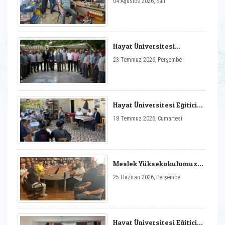
04 Ağustos 2026, Salı
Pazarlamada E-ticaret
Söyleşisi Gerçekleştirildi
Hayat Üniversitesi
Kapsamında Hasanlar
23 Temmuz 2026, Perşembe
Köyünde “Bilim İletişimi”
Söyleşisi Gerçekleştirildi
Hayat Üniversitesi Eğitici
Sohbetler: Hisarcık İlçesi
18 Temmuz 2026, Cumartesi
Tarım Alanlarında ve
Orman Bölgelerinde
Yaşanan İş Kazalarının
Değerlendirilmesi Etkinliği
Gerçekleştirildi
Meslek Yüksekokulumuz
2026/02 Sayılı Akademik
25 Haziran 2026, Perşembe
Kurul Toplantısı
Gerçekleştirildi
Hayat Üniversitesi Eğitici