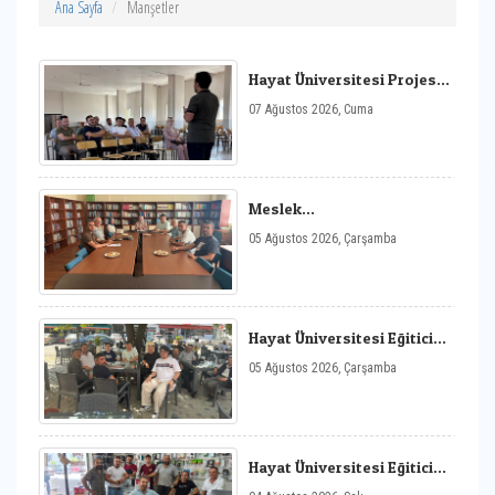
Ana Sayfa
Manşetler
Hayat Üniversitesi Projesi
Kapsamında “Hükümet
07 Ağustos 2026, Cuma
Sistemleri ve Devlet
Teşkilatı” Eğitici Sohbeti
Meslek
Yüksekokulumuzda
05 Ağustos 2026, Çarşamba
Program Tanıtım ve Tercih
Bilgilendirme Etkinliği
Düzenlendi
Hayat Üniversitesi Eğitici
Sohbetler Kapsamında
05 Ağustos 2026, Çarşamba
Düzenlenen “Kişisel
Gelişim ve İletişim
Becerileri“ Konulu Söyleşi
Hayat Üniversitesi Eğitici
Sohbetler Kapsamında