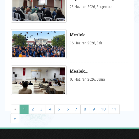
Sohbetler: Egzersiz ve
25 Haziran 2026, Perşembe
Sağlıklı Yaşam Etkinliği
Gerçekleştirildi
Meslek
Yüksekokulumuzda
16 Haziran 2026, Salı
Mezuniyet Töreni
Gerçekleştirildi
Meslek
Yüksekokulumuzda Bahar
05 Haziran 2026, Cuma
Yarıyılı Sonu Motivasyon
Konseri Düzenlendi
(current)
«
1
2
3
4
5
6
7
8
9
10
11
»