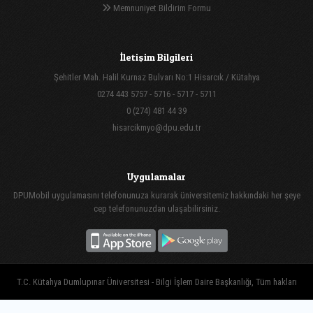
Memnuniyet Bildirim Formu
İletişim Bilgileri
Şehitler Mah. Halil Kurnaz Bulvarı No:1 Hisarcık / Kütahya
0274 443 5757 - 5716 - 5717 - 5711
0 (274) 481 44 39
hisarcikmyo@dpu.edu.tr
Uygulamalar
DPUMobil uygulamasını telefonunuza kurarak üniversitemiz hakkındaki her şeye
cep telefonunuzdan ulaşabilirsiniz.
T.C. Kütahya Dumlupınar Üniversitesi - Bilgi İşlem Daire Başkanlığı, Tüm hakları