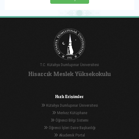
T.C. Kütahya Dumlupınar Üniversitesi
Hisarcık Meslek Yüksekokulu
Hızlı Erişimler
Kütahya Dumlupınar Üniversitesi
Merkez Kütüphane
Öğrenci Bilgi Sistemi
Öğrenci İşleri Daire Başkanlığı
Akademik Portal