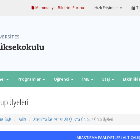
Memnuniyet Bildirim Formu
Hızlı Erişimler
Te
VERSİTESİ
Yüksekokulu
nel
Programlar
Öğrenci
İME
Staj
Etkinlikl
up Üyeleri
na Sayfa
Kalite
Araştırma Faaliyetleri Alt Çalışma Grubu
/ Grup Üyeleri
ARAŞTIRMA FAALİYETLERİ ALT ÇAL