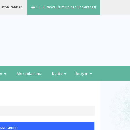
lefon Rehberi
T.C. Kütahya Dumlupınar Üniversitesi
er
Mezunlarımız
Kalite
İletişim
IŞMA GRUBU