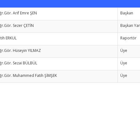
r.Gör. Arif Emre ŞEN
Başkan
r.Gör. Sezer ÇETİN
Başkan Yar
tih ERKUL
Raportör
ğr.Gör. Hüseyin YILMAZ
Üye
ğr.Gör. Sezai BÜLBÜL
Üye
ğr.Gör. Muhammed Fatih ŞİMŞEK
Üye