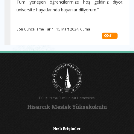
Tüm yerleşen öğrencilerimize hoş geldiniz diyor,
üniversite hayatlarında başarılar diliyorum.”
Son Güncelleme Tarihi: 15 Mart 2024, Cuma
411
T.C. Kütahya Dumlupınar Üniversitesi
Hisarcık Meslek Yüksekokulu
Hızlı Erişimler